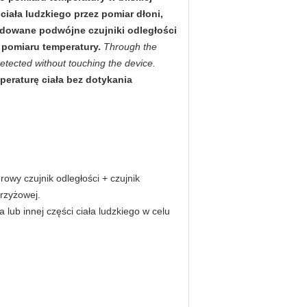
iała ludzkiego przez pomiar dłoni,
dowane podwójne czujniki odległości
pomiaru temperatury.
Through the
tected without touching the device.
peraturę ciała bez dotykania
owy czujnik odległości + czujnik
rzyżowej.
lub innej części ciała ludzkiego w celu