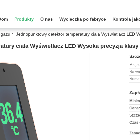
Dom
Produkty
O nas
Wycieczka po fabryce
Kontrola jak
 gazu
Jednopunktowy detektor temperatury ciała Wyświetlacz LED W
atury ciała Wyświetlacz LED Wysoka precyzja klasy
Szcz
Miejs
Nazwa
Numer
Zapł
Minim
Cena:
Szcze
Czas 
Zasad