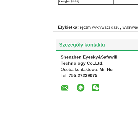
Waga (szt)
,
Etykietka:
ręczny wykrywacz gazu
wykrywac
Szczegóły kontaktu
Shenzhen Eyesky&Safewill
Technology Co.,Ltd.
Osoba kontaktowa:
Mr. Hu
Tel:
755-27239075