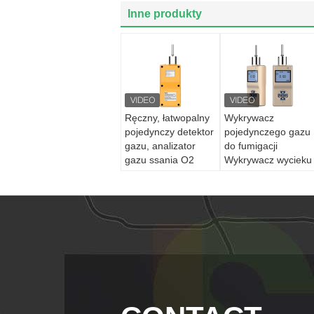
Inne produkty
Ręczny, łatwopalny
Wykrywacz
pojedynczy detektor
pojedynczego gazu
gazu, analizator
do fumigacji
gazu ssania O2
Wykrywacz wycieku
gazu
fosforowodorowego
1000ppm