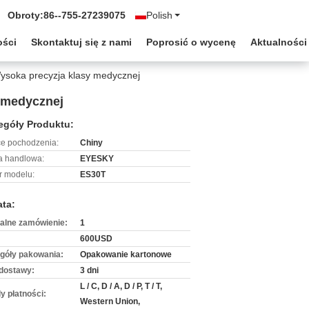
Obroty:
86--755-27239075
Polish
ości
Skontaktuj się z nami
Poprosić o wycenę
Aktualności
ysoka precyzja klasy medycznej
 medycznej
egóły Produktu:
ce pochodzenia:
Chiny
 handlowa:
EYESKY
 modelu:
ES30T
ata:
alne zamówienie:
1
600USD
góły pakowania:
Opakowanie kartonowe
dostawy:
3 dni
L / C, D / A, D / P, T / T,
y płatności:
Western Union,