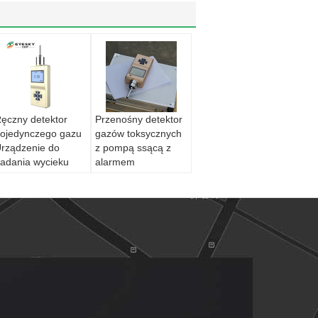
ęczny detektor
Przenośny detektor
ojedynczego gazu
gazów toksycznych
rządzenie do
z pompą ssącą z
adania wycieku
alarmem
odoru dla ochrony
dźwiękowym
ezpieczeństwa