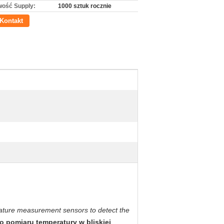
wość Supply:
1000 sztuk rocznie
Kontakt
ature measurement sensors to detect the
 pomiaru temperatury w bliskiej