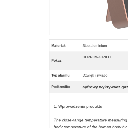
Materiał:
Stop aluminium
DOPROWADZIŁO
Pokaz:
Typ alarmu:
Dźwięk i światło
cyfrowy wykrywacz ga
Podkreślić:
1. Wprowadzenie produktu
The close-range temperature measuring 
body temperature of the human body by 