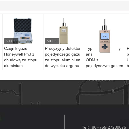
Czujnik gazu
Precyzyjny detektor
Typ pompy Ręczny
R
Honeywell Ph3 z
pojedynczego gazu
analizator gazu
p
obudową ze stopu
ze stopu aluminium
ODM z
U
aluminium
do wycieku argonu
pojedynczym gazem
b
Rozdzielczość 1ppm
w
b
Tel:
86--755-27239075