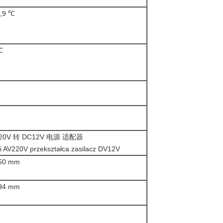
9,9 ℃
℃
220V 转 DC12V 电源 适配器
i AV220V przekształca zasilacz DV12V
 50 mm
 94 mm