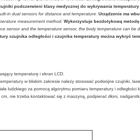
zujniki podczerwieni klasy medycznej do wykrywania temperatury c
ilt-in dual sensors for distance and temperature.
Urządzenie ma wbu
emperature measurement method.
Wykorzystuje bezdotykową metodę 
nce sensor and the temperature sensor, the body temperature can be de
tury czujnika odległości i czujnika temperatury można wykryć tem
ywający temperaturę i ekran LCD.
mperatury w bliskim zakresie należy stosować podwójne czujniki, laser
ała ludzkiego za pomocą algorytmu pomiaru temperatury i odległości k
 cm, nie trzeba kontaktować się z maszyną, podpierać dłoni, nadgarstka 