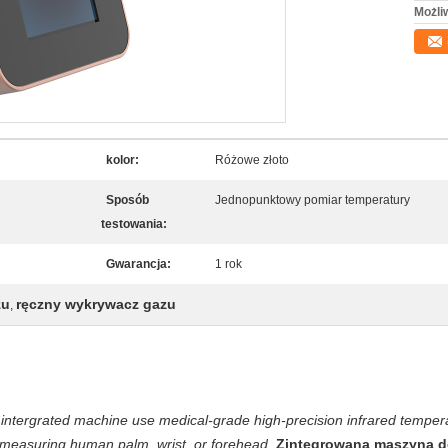
Możli
kolor:
Różowe złoto
Sposób
Jednopunktowy pomiar temperatury
testowania:
Gwarancja:
1 rok
zu
ręczny wykrywacz gazu
,
intergrated machine use medical-grade high-precision infrared temper
measuring human palm, wrist, or forehead.
Zintegrowana maszyna do