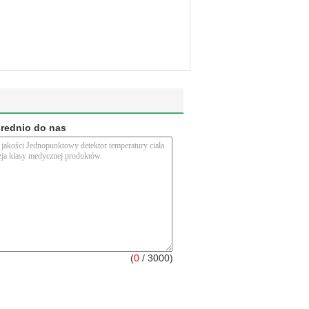
średnio do nas
(
0
/ 3000)