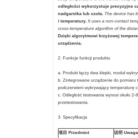
odległości wykorzystuje precyzyjne c
nadgarstka lub czoła.
The device has bu
i temperatury.
It uses a non-contact t
cross-temperature algorithm of the dista
Dzięki algorytmowi krzyżowej tempera
urządzenia.
2. Funkcje funkcji produktu
a. Produkt łączy dwa klepki, moduł wykr
b. Zintegrowane urządzenie do pomiaru te
podczerwieni wykrywający temperaturę ci
c. Odległość testowania wynosi około 2-8
przetestowania.
3. Specyfikacja
项目 Przedmiot
说明 Uwaga