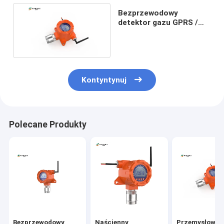
Bezprzewodowy
detektor gazu GPRS /
LORA do ochrony
bezpieczeństwa
Kontyntynuj
Polecane Produkty
Bezprzewodowy
Naścienny
Przemysłowy