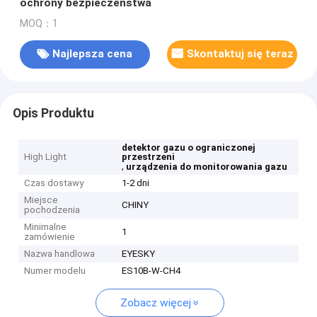
ochrony bezpieczeństwa
MOQ：1
Najlepsza cena
Skontaktuj się teraz
Opis Produktu
detektor gazu o ograniczonej
High Light
przestrzeni
,
urządzenia do monitorowania gazu
Czas dostawy
1-2 dni
Miejsce
CHINY
pochodzenia
Minimalne
1
zamówienie
Nazwa handlowa
EYESKY
Numer modelu
ES10B-W-CH4
Zobacz więcej