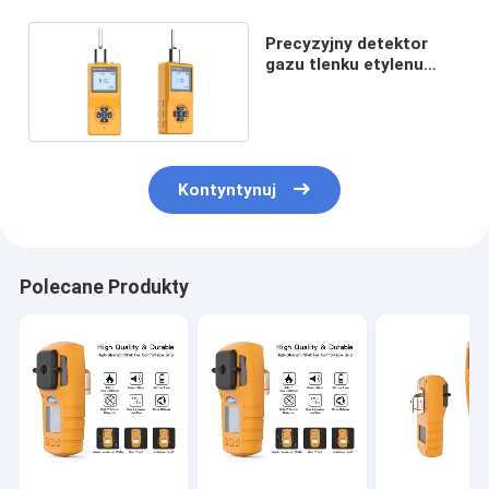
Precyzyjny detektor
gazu tlenku etylenu
Alarm wycieku gazu
C2H4O
Kontyntynuj
Polecane Produkty