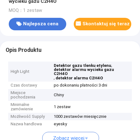
wycieku gazu C2H4O
MOQ：1 zestaw
Najlepsza cena
Skontaktuj się teraz
Opis Produktu
,
Detektor gazu tlenku etylenu
detektor alarmu wycieku gazu
High Light
C2H4O
,
detektor alarmu C2H4O
Czas dostawy
po dokonaniu płatności 3 dni
Miejsce
Chiny
pochodzenia
Minimalne
1 zestaw
zamówienie
Możliwość Supply
1000 zestawów miesięcznie
Nazwa handlowa
eyesky
Zobacz więcej